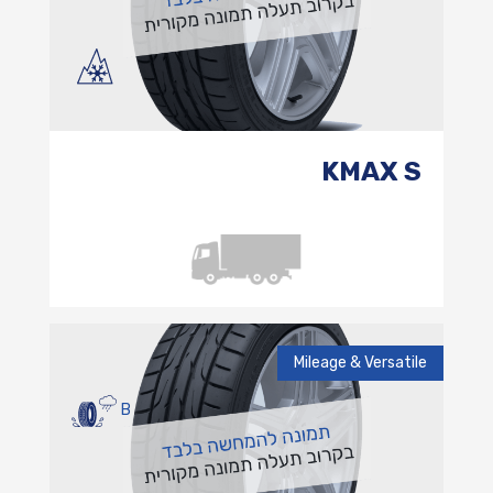
KMAX S
Mileage & Versatile
B