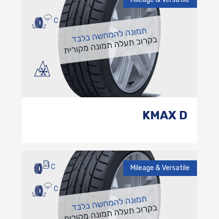
C
KMAX D
C
Mileage & Versatile
C