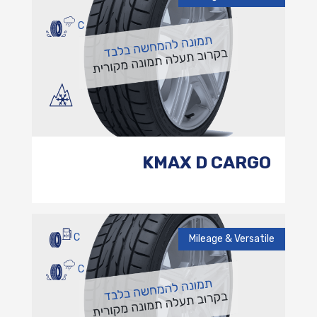
C
KMAX D CARGO
C
Mileage & Versatile
C