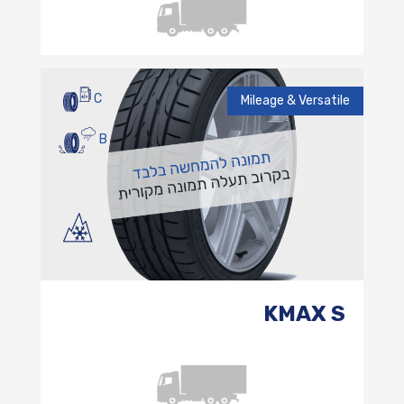
C
Mileage & Versatile
B
KMAX S