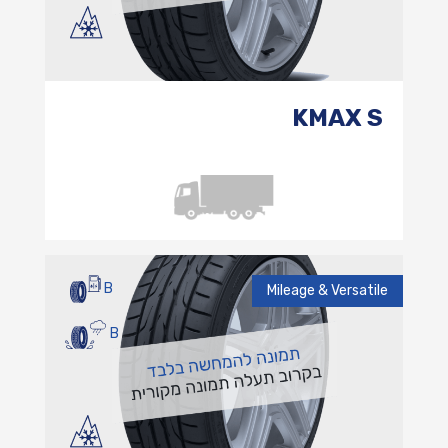
KMAX S
B
Mileage & Versatile
B