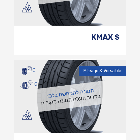
KMAX S
C
Mileage & Versatile
C