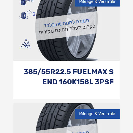
B
Mileage & Versatile
B
385/55R22.5 FUELMAX S
END 160K158L 3PSF
Mileage & Versatile