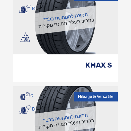
B
KMAX S
C
Mileage & Versatile
B