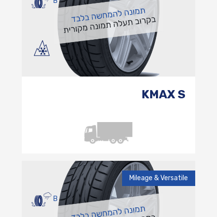
B
KMAX S
Mileage & Versatile
B