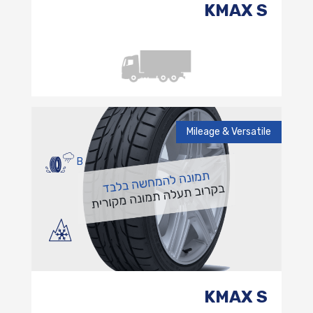
KMAX S
Mileage & Versatile
B
KMAX S