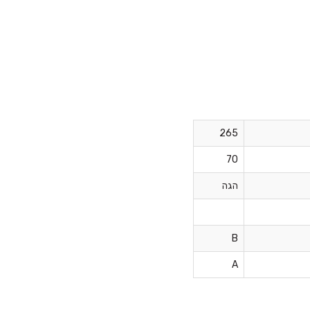
אודות ב.מ.ב
צור קשר
מאמרים
265
למה GOODYEAR?
70
הגה
B
A