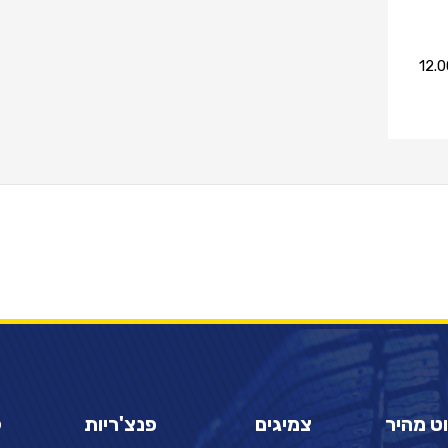
12.
וט מהיר
צמיגים
פנצ'ריות
ק