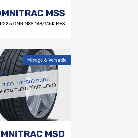
OMNITRAC MSS
1R22.5 OMN MSS 148/145K M+S
Mileage & Versatile
B
OMNITRAC MSD