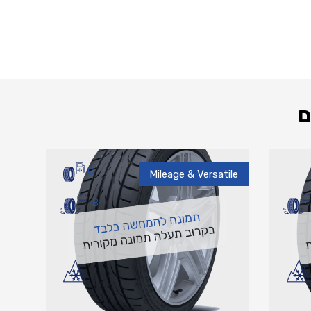
ם
C
Mileage & Versatile
B