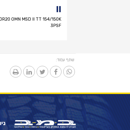
II
00R20 OMN MSD II TT 154/150K
3PSF
שתף עמוד:
ניו