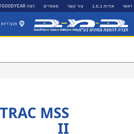
11
12
13
ראשי
אודות ב.מ.ב
צור קשר
מאמרים
למה GOODYEAR?
×
פנצ'ריות
TRAC MSS
II