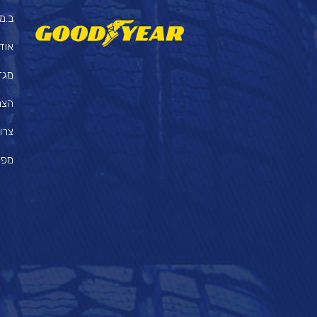
ב.מ.
אוד
מגזי
הצה
צרו
מפת