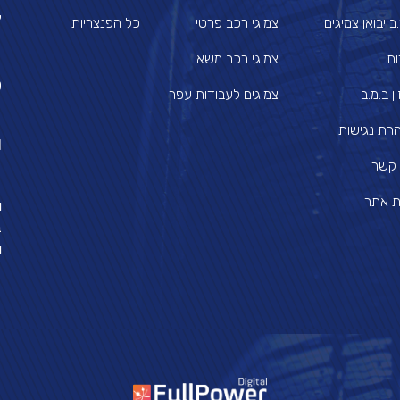
צ
ב יבואן צמיגים
צמיגי רכב פרטי
כל הפנצריות
ות
צמיגי רכב משא
0
ן ב.מ.ב
צמיגים לעבודות עפר
רת נגישות
l
 קשר
 אתר
ו
ב
ו