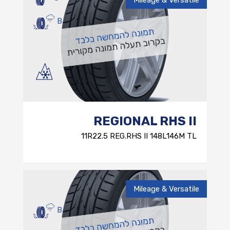
B
REGIONAL RHS II
11R22.5 REG.RHS II 148L146M TL
Mileage & Versatile
B