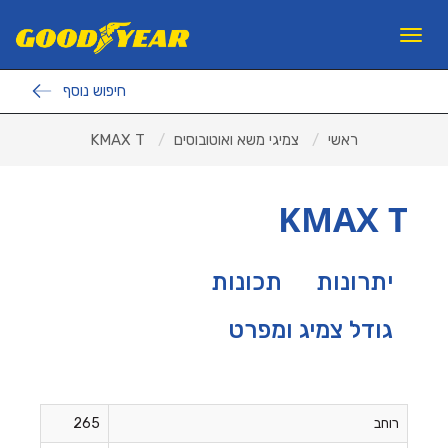
11
12
13
×
Toggle
navigation
חיפוש נוסף
פנצ'ריות
ראשי
צמיגי משא ואוטובוסים
KMAX T
צמיגים לרכב פרטי
צמיגי משא ואוטובוסים
KMAX T
צמיגים לעבודות עפר
ראשי
יתרונות
תכונות
אודות ב.מ.ב
גודל צמיג ומפרט
צור קשר
מאמרים
למה GOODYEAR?
רוחב
265