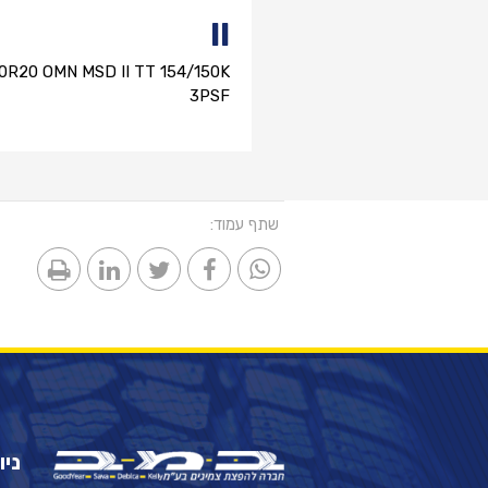
II
00R20 OMN MSD II TT 154/150K
3PSF
שתף עמוד:
ניו