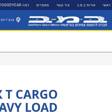
11
12
13
ראשי
אודות ב.מ.ב
צור קשר
מאמרים
למה GOODYEAR?
×
פנצ'ריות
 T CARGO
AVY LOAD