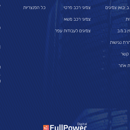
צ
ב יבואן צמיגים
צמיגי רכב פרטי
כל הפנצריות
ות
צמיגי רכב משא
0
ן ב.מ.ב
צמיגים לעבודות עפר
רת נגישות
l
 קשר
 אתר
ו
ב
ו