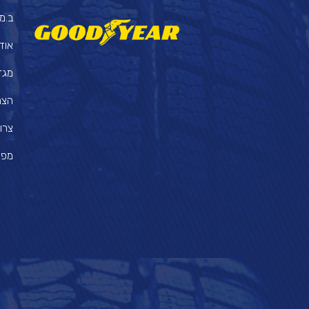
ב.מ.
אוד
מגזי
הצה
צרו
מפת