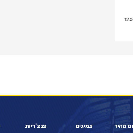
12.
וט מהיר
צמיגים
פנצ'ריות
ק