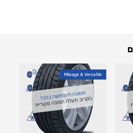
ם
C
Mileage & Versatile
B