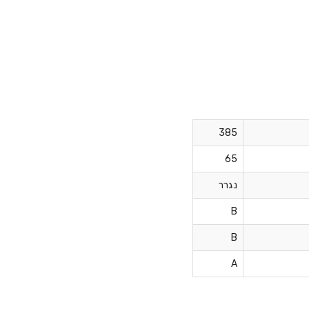
אודות ב.מ.ב
צור קשר
מאמרים
385
למה GOODYEAR?
65
נגרר
B
B
A