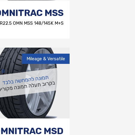
OMNITRAC MSS
1R22.5 OMN MSS 148/145K M+S
Mileage & Versatile
B
OMNITRAC MSD