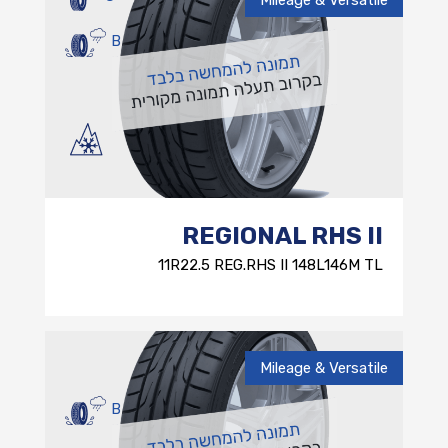
B
REGIONAL RHS II
11R22.5 REG.RHS II 148L146M TL
Mileage & Versatile
B