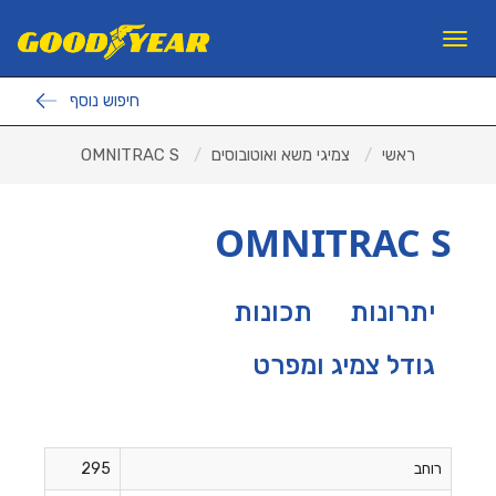
11
12
13
×
Toggle
navigation
חיפוש נוסף
פנצ'ריות
ראשי
צמיגי משא ואוטובוסים
OMNITRAC S
צמיגים לרכב פרטי
צמיגי משא ואוטובוסים
OMNITRAC S
צמיגים לעבודות עפר
ראשי
יתרונות
תכונות
אודות ב.מ.ב
גודל צמיג ומפרט
צור קשר
מאמרים
למה GOODYEAR?
רוחב
295