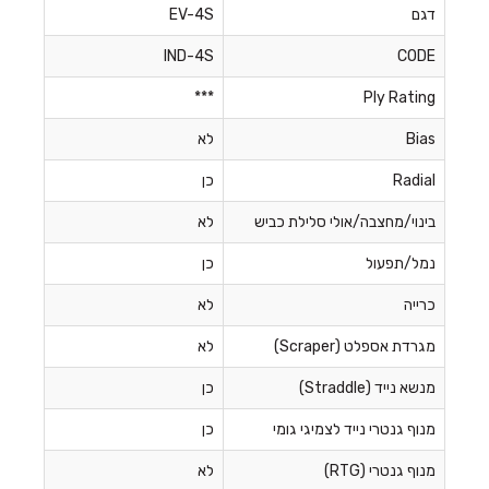
דגם
EV-4S
IND-4S
CODE
***
Ply Rating
Bias
לא
Radial
כן
בינוי/מחצבה/אולי סלילת כביש
לא
נמל/תפעול
כן
כרייה
לא
מגרדת אספלט (Scraper)
לא
מנשא נייד (Straddle)
כן
מנוף גנטרי נייד לצמיגי גומי
כן
מנוף גנטרי (RTG)
לא