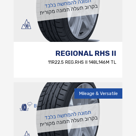
REGIONAL RHS II
11R22.5 REG.RHS II 148L146M TL
Mileage & Versatile
B