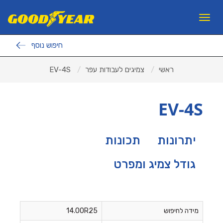
11
12
13
×
Toggle
navigation
חיפוש נוסף
פנצ'ריות
ראשי
צמיגים לעבודות עפר
EV-4S
צמיגים לרכב פרטי
צמיגי משא ואוטובוסים
EV-4S
צמיגים לעבודות עפר
ראשי
יתרונות
תכונות
אודות ב.מ.ב
גודל צמיג ומפרט
צור קשר
מאמרים
למה GOODYEAR?
מידה לחיפוש
14.00R25