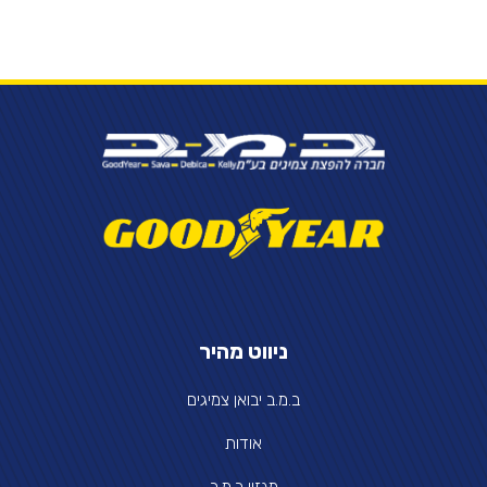
ניווט מהיר
ב.מ.ב יבואן צמיגים
אודות
מגזין ב.מ.ב