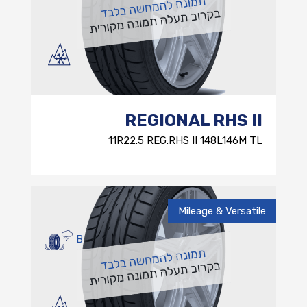
REGIONAL RHS II
11R22.5 REG.RHS II 148L146M TL
Mileage & Versatile
B