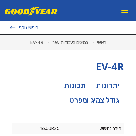
11
12
13
×
Toggle
navigation
חיפוש נוסף
פנצ'ריות
ראשי
צמיגים לעבודות עפר
EV-4R
צמיגים לרכב פרטי
צמיגי משא ואוטובוסים
EV-4R
צמיגים לעבודות עפר
ראשי
יתרונות
תכונות
אודות ב.מ.ב
גודל צמיג ומפרט
צור קשר
מאמרים
למה GOODYEAR?
מידה לחיפוש
16.00R25