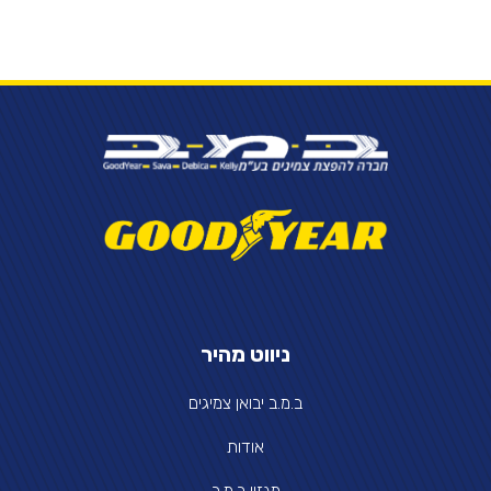
ניווט מהיר
ב.מ.ב יבואן צמיגים
אודות
מגזין ב.מ.ב