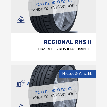
REGIONAL RHS II
11R22.5 REG.RHS II 148L146M TL
Mileage & Versatile
B