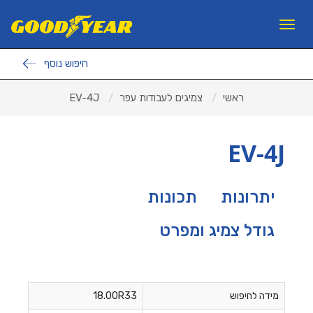
11
12
13
×
Toggle
navigation
חיפוש נוסף
פנצ'ריות
ראשי
צמיגים לעבודות עפר
EV-4J
צמיגים לרכב פרטי
צמיגי משא ואוטובוסים
EV-4J
צמיגים לעבודות עפר
ראשי
יתרונות
תכונות
אודות ב.מ.ב
גודל צמיג ומפרט
צור קשר
מאמרים
למה GOODYEAR?
מידה לחיפוש
18.00R33