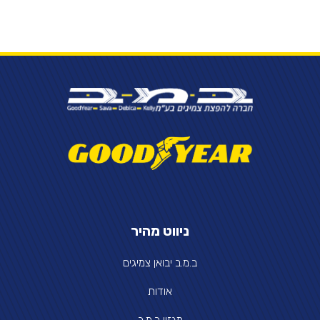
ניווט מהיר
ב.מ.ב יבואן צמיגים
אודות
מגזין ב.מ.ב