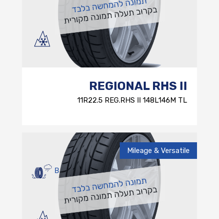
REGIONAL RHS II
11R22.5 REG.RHS II 148L146M TL
Mileage & Versatile
B