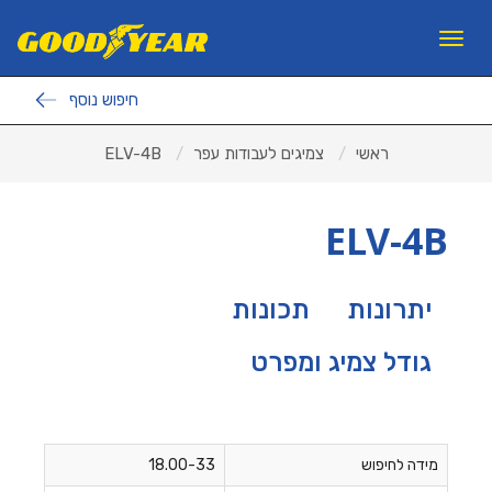
11
12
13
×
Toggle
navigation
חיפוש נוסף
פנצ'ריות
ראשי
צמיגים לעבודות עפר
ELV-4B
צמיגים לרכב פרטי
צמיגי משא ואוטובוסים
ELV-4B
צמיגים לעבודות עפר
ראשי
יתרונות
תכונות
אודות ב.מ.ב
גודל צמיג ומפרט
צור קשר
מאמרים
למה GOODYEAR?
מידה לחיפוש
18.00-33