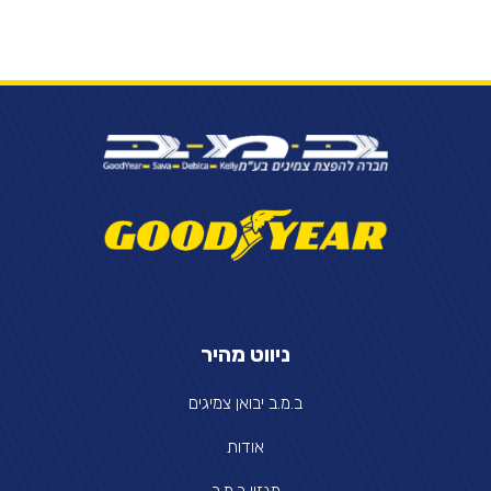
ניווט מהיר
ב.מ.ב יבואן צמיגים
אודות
מגזין ב.מ.ב