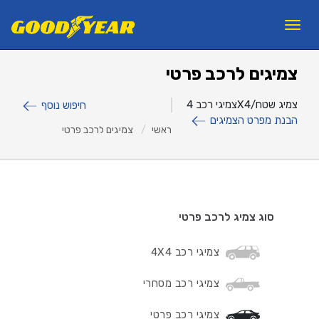
11
12
13
×
Toggle
navigation
צמיגים לרכב פרטי
פנצ'ריות
צמיגי רכב 4X4/צמיג שטח
חיפוש נוסף
צמיגים לרכב פרטי
הבנת מפרט הצמיגים
ראשי
צמיגים לרכב פרטי
צמיגי משא ואוטובוסים
צמיגים לעבודות עפר
ראשי
אודות ב.מ.ב
סוג צמיג לרכב פרטי
צור קשר
צמיגי רכב 4X4
מאמרים
צמיגי רכב מסחרי
למה GOODYEAR?
צמיגי רכב פרטי