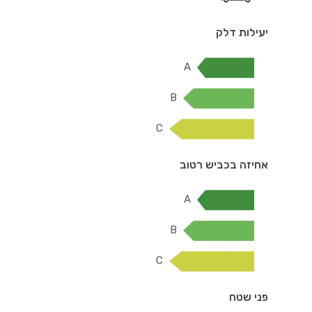
יעילות דלק
A
B
C
אחיזה בכביש רטוב
A
B
C
פני שטח