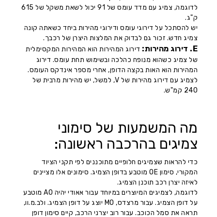
לדוגמה, צמיג עם מדד עומס של 91 יכול לשאת משקל של 615
ק"ג.
יש להסתכל על דירוגי עומס ודירוגי מהירות ביחד כשאתה קונה
צמיג חדש. זכור גם לבדוק את המלצות היצרן של רכבך.
E. דירוג מהירות:
דירוג המהירות הוא המהירות המקסימלית
של צמיג כשהוא מנופח כהלכה ובשימוש תחת עומס. דירוג
המהירות הוא האות בקצה הדופן, אחרי מספר אינדקס העומס.
לצמיג עם דירוג מהירות של V, למשל, יש מהירות מרבית של
240 קמ"ש.
מה המשמעות של סימוני
צמיגים בהרכבה ראשונה:
כדי להראות שצמיגים חלופיים מתוכננים לפי תקני הציוד
המקורי, סימון OE מוטבע בדופן הצמיג. סימונים אלו מציינים
לאיזה יצרן רכב תוכנן הצמיג.
לדוגמה, לצמיגים המיוצרים במיוחד עבור אאודי יהיה AO מוטבע
על דופן הצמיג. עבור מרצדס, MO יוצג על דופן הצמיג. ולב.מ.וו,
תראה את סמל הכוכב. עבור רוב יצרני הרכב, קיים סימון דופן