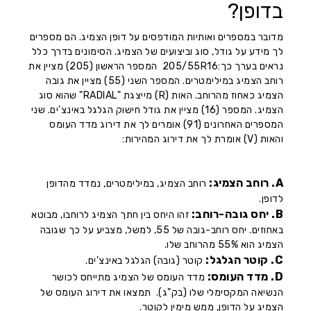
בדופן?
מדובר במספרים ואותיות המודפסים על דופן הצמיג. הם מספרים
לך מידע על גודל, סוג וביצועים של הצמיג. הסימונים בדרך כלל
נראים בערך כך:205/55R16 המספר הראשון (205) מציין את
רוחב הצמיג במילימטרים. המספר השני (55) מציין את גובה
הצמיג כאחוז מהרוחב. האות (R) מייצגת "RADIAL" שהוא סוג
הצמיג. המספר (16) מציין את גודל חישוק הגלגל באינצ'ים. שני
המספרים האחרונים (91) אומרים לך את דירוג מדד העומס
והאות (V) אומרת לך את דירוג המהירות:
A. רוחב הצמיג:
רוחב הצמיג, במילימטרים, נמדד מהדופן
לדופן.
B. יחס גובה-רוחב:
זהו היחס בין חתך הצמיג לרוחבו, מבוטא
באחוזים. יחס רוחב-גובה של 55, למשל, מצביע על כך שגובה
הצמיג הוא 55% מהרוחב שלו.
C. קוטר הגלגל:
קוטר (גובה) הגלגל באינצ'ים.
D. מדד העומס:
מדד העומס של הצמיג מתייחס לכושר
הנשיאה המקסימלי שלו (בק"ג). תמצאו את דירוג העומס של
הצמיג על הדופן, ממש מימין לקוטר.