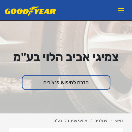
11
12
13
×
Toggle
navigation
פנצ'ריות
צמיגים לרכב פרטי
צמיגי אביב הלוי בע"מ
צמיגי משא ואוטובוסים
צמיגים לעבודות עפר
ראשי
חזרה לחיפוש פנצ'ריה
אודות ב.מ.ב
צור קשר
מאמרים
למה GOODYEAR?
ראשי
פנצ'ריה
צמיגי אביב הלוי בע"מ