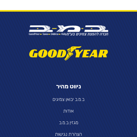
ניווט מהיר
ב.מ.ב יבואן צמיגים
אודות
מגזין ב.מ.ב
הצהרת נגישות