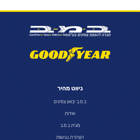
ניווט מהיר
ב.מ.ב יבואן צמיגים
אודות
מגזין ב.מ.ב
הצהרת נגישות