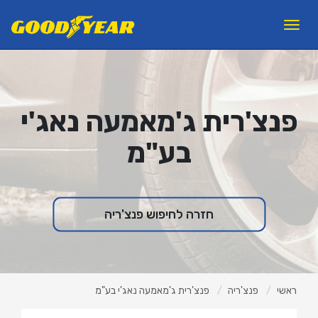
11
12
13
×
Toggle
navigation
פנצ'ריות
צמיגים לרכב פרטי
פנצ'רית ג'מאמעה נאג'י
צמיגי משא ואוטובוסים
בע"מ
צמיגים לעבודות עפר
ראשי
אודות ב.מ.ב
חזרה לחיפוש פנצ'ריה
צור קשר
מאמרים
למה GOODYEAR?
ראשי
פנצ'ריה
פנצ'רית ג'מאמעה נאג'י בע"מ