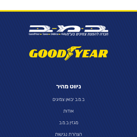
ניווט מהיר
ב.מ.ב יבואן צמיגים
אודות
מגזין ב.מ.ב
הצהרת נגישות