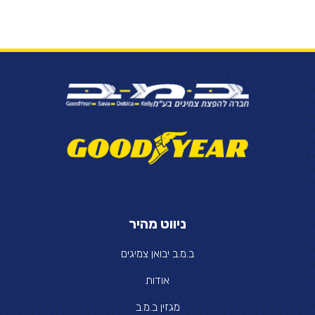
ניווט מהיר
ב.מ.ב יבואן צמיגים
אודות
מגזין ב.מ.ב