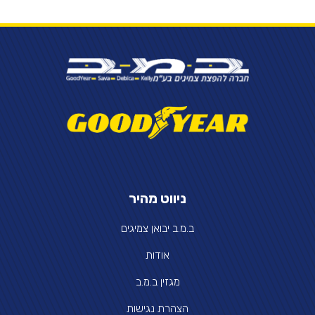
ניווט מהיר
ב.מ.ב יבואן צמיגים
אודות
מגזין ב.מ.ב
הצהרת נגישות