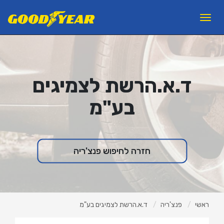
11
12
13
×
Toggle
navigation
פנצ'ריות
צמיגים לרכב פרטי
ד.א.הרשת לצמיגים
צמיגי משא ואוטובוסים
בע"מ
צמיגים לעבודות עפר
ראשי
אודות ב.מ.ב
חזרה לחיפוש פנצ'ריה
צור קשר
מאמרים
למה GOODYEAR?
ראשי
פנצ'ריה
ד.א.הרשת לצמיגים בע"מ