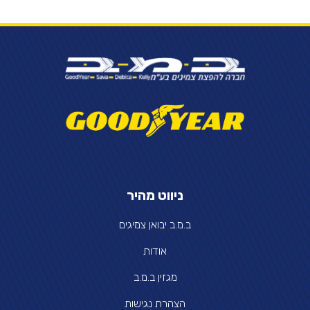
ניווט מהיר
ב.מ.ב יבואן צמיגים
אודות
מגזין ב.מ.ב
הצהרת נגישות