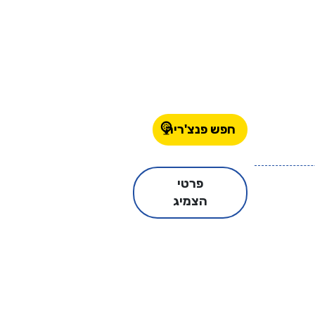
חפש פנצ'ריה
פרטי
הצמיג