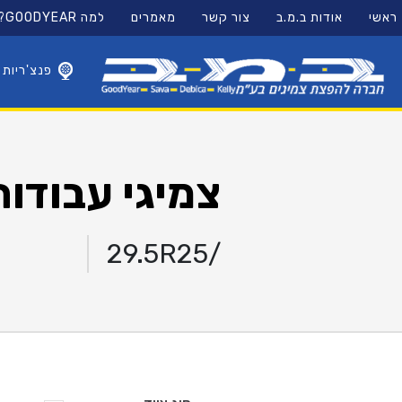
11
12
13
ראשי
אודות ב.מ.ב
צור קשר
מאמרים
למה GOODYEAR?
×
פנצ'ריות
צמיגי עבודות עפ
29.5R25/