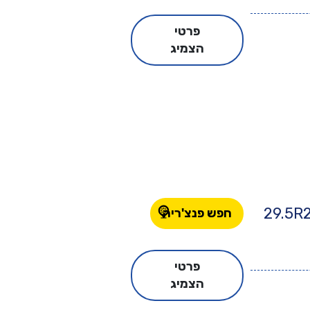
פרטי
הצמיג
29.5R
חפש פנצ'ריה
פרטי
הצמיג