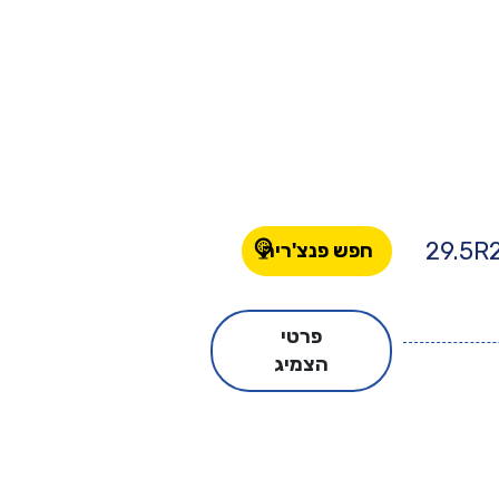
29.5R
חפש פנצ'ריה
פרטי
הצמיג