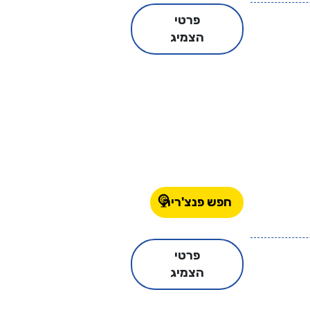
פרטי
הצמיג
חפש פנצ'ריה
פרטי
הצמיג