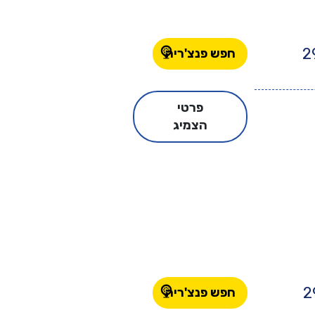
2
חפש פנצ'ריה
פרטי
הצמיג
2
חפש פנצ'ריה