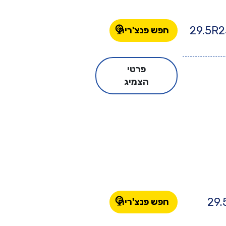
29.5R2
חפש פנצ'ריה
פרטי
הצמיג
29.
חפש פנצ'ריה