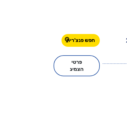
חפש פנצ'ריה
פרטי
הצמיג