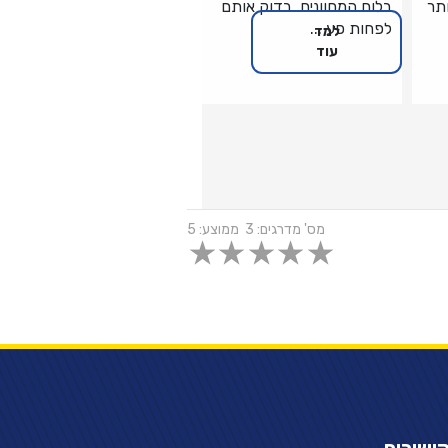
תר
בלוח המחוונים. בדוק אותם
לפחות פע ...
למד
עוד
מס' מדרגים:
3
ממוצע:
5