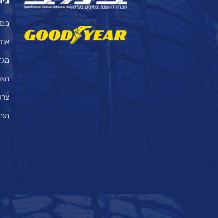
ניו
ב.מ.
אוד
מגזי
הצה
צרו
מפת