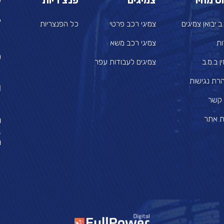
וט מהיר
צמיגים
פנצ'ריות
ק
צ
ב יבואן צמיגים
צמיגי רכב פרטי
כל הפנצריות
ות
צמיגי רכב משא
0
ן ב.מ.ב
צמיגים לעבודות עפר
רת נגישות
l
 קשר
 אתר
ו
ב
ו