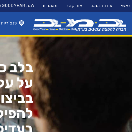
11
12
13
ראשי
אודות ב.מ.ב
צור קשר
מאמרים
למה GOODYEAR?
×
פנצ'ריות
בלב כ
על עלו
בביצוע
להפיק
בעדיפ